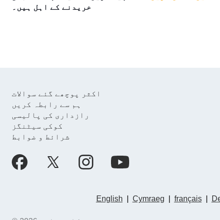
خریدنے کے اہل ہیں۔
اکثر پوچھے گئے سوالات
ہم سے رابطہ کریں
رازداری کی پالیسی
کوکی سیٹنگز
شرائط و ضوابط
English
|
Cymraeg
|
français
|
De