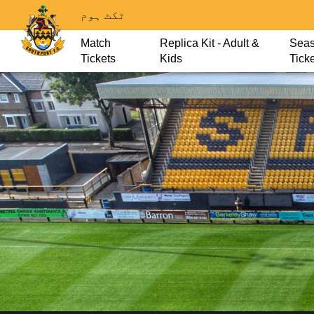
ٹکٹ ہوم
Match
Replica Kit - Adult &
Sea
Tickets
Kids
Tick