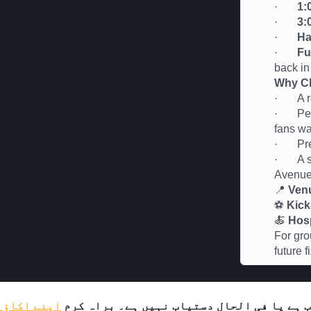
·
1:
·
3:
·
Ha
·
Fu
back in
Why Ch
· A rel
· Perfe
fans wa
· Premi
· A soc
Avenu
📍
Ven
⚽
Kick
🍝
Hosp
For gro
future 
 ہے یا فی الحال دستیاب نہیں ہے۔ براہ کرم
اپنے اکاؤنٹ