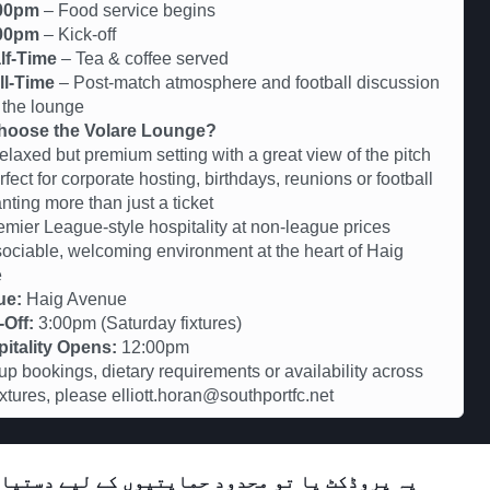
00pm
– Food service begins
00pm
– Kick-off
lf-Time
– Tea & coffee served
ll-Time
– Post-match atmosphere and football discussion
 the lounge
oose the Volare Lounge?
axed but premium setting with a great view of the pitch
ct for corporate hosting, birthdays, reunions or football
nting more than just a ticket
er League-style hospitality at non-league prices
iable, welcoming environment at the heart of Haig
e
ue:
Haig Avenue
-Off:
3:00pm (Saturday fixtures)
itality Opens:
12:00pm
up bookings, dietary requirements or availability across
fixtures, please elliott.horan@southportfc.net
یہ پروڈکٹ یا تو محدود حمایتیوں کے لیے دستیاب