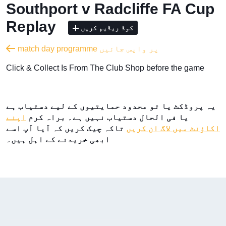
Southport v Radcliffe FA Cup
Replay
کوڈ ریڈیم کریں
match day programme پر واپس جائیں
​Click & Collect Is From The Club Shop before the game
یہ پروڈکٹ یا تو محدود حمایتیوں کے لیے دستیاب ہے
یا فی الحال دستیاب نہیں ہے۔ براہ کرم
اپنے
اکاؤنٹ میں لاگ ان کریں
تاکہ چیک کریں کہ آیا آپ اسے
ابھی خریدنے کے اہل ہیں۔