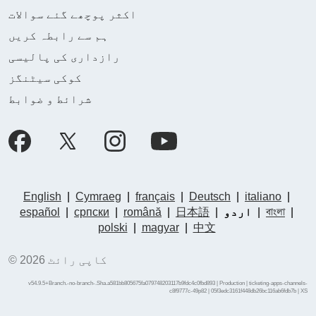
اکثر پوچھے گئے سوالات
ہم سے رابطہ کریں
رازداری کی پالیسی
کوکی سیٹنگز
شرائط و ضوابط
English
|
Cymraeg
|
français
|
Deutsch
|
italiano
|
|
বাংলা
|
اردو
|
日本語
|
română
|
српски
|
español
polski
|
magyar
|
中文
© کاپی رائٹ 2026
v54.9.5+Branch.-no-branch-.Sha.a581bb805675fa079748203117b9fdc4c0fbd893 | Production | ticketing-apps-channels-
c8f9777c-49p82 | 05f3edc3161f448db26bc116ab6fdb7b |
XS