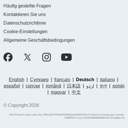
Häufig gestellte Fragen
Kontaktieren Sie uns
Datenschutzrichtlinie
Cookie-Einstellungen
Allgemeine Geschäftsbedingungen
English
|
Cymraeg
|
français
|
Deutsch
|
italiano
|
español
|
српски
|
română
|
日本語
|
اردو
|
বাংলা
|
polski
|
magyar
|
中文
© Copyright 2026
v54.9.0+Branch.origin-master.Sha.7329caf2e57570afa918150bb52a3e3e8261576e | Production | ticketing-apps-channels-
94d96f754-x7mzk | 017b541649d8425999270a7c1c4ad3bd |
XS