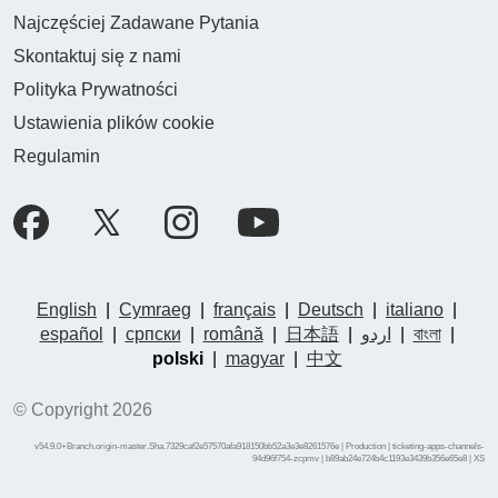
Najczęściej Zadawane Pytania
Skontaktuj się z nami
Polityka Prywatności
Ustawienia plików cookie
Regulamin
English
|
Cymraeg
|
français
|
Deutsch
|
italiano
|
español
|
српски
|
română
|
日本語
|
اردو
|
বাংলা
|
polski
|
magyar
|
中文
© Copyright 2026
v54.9.0+Branch.origin-master.Sha.7329caf2e57570afa918150bb52a3e3e8261576e | Production | ticketing-apps-channels-
94d96f754-zcpmv | b89ab24e724b4c1193e3439b356e65e8 |
XS