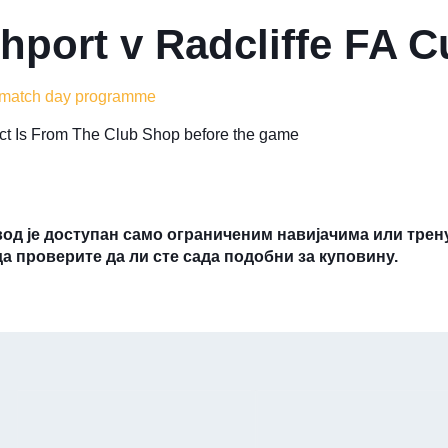
hport v Radcliffe FA 
 match day programme
lect Is From The Club Shop before the game
вод је доступан само ограниченим навијачима или трен
да проверите да ли сте сада подобни за куповину.