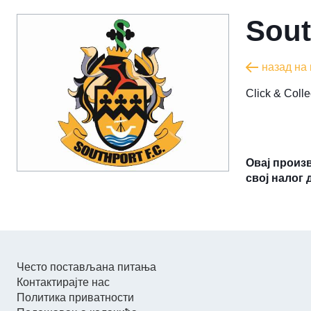
Sout
назад на
​Click & Col
Овај произ
свој налог 
Често постављана питања
Контактирајте нас
Политика приватности