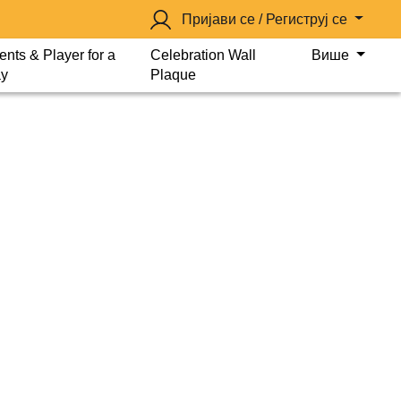
Пријави се / Региструј се
ents & Player for a
Celebration Wall
Више
y
Plaque