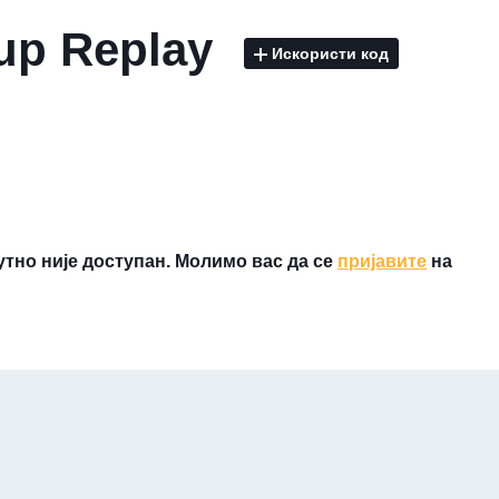
Cup Replay
Искористи код
утно није доступан. Молимо вас да се
пријавите
на