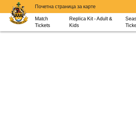
Почетна страница за карте
Match
Replica Kit - Adult &
Sea
Tickets
Kids
Tick