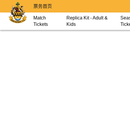
票务首页
Match
Replica Kit - Adult &
Sea
Tickets
Kids
Tick