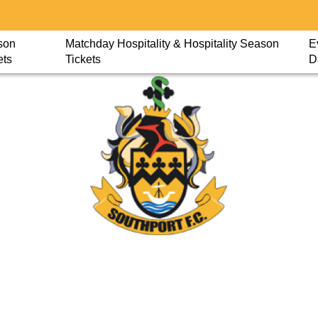
son
Matchday Hospitality & Hospitality Season
E
ets
Tickets
D