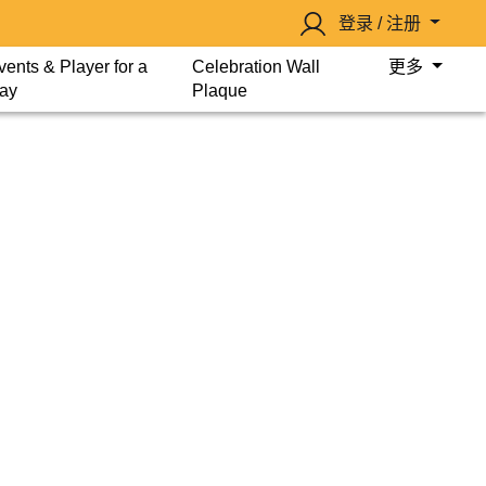
登录 / 注册
vents & Player for a
Celebration Wall
更多
ay
Plaque