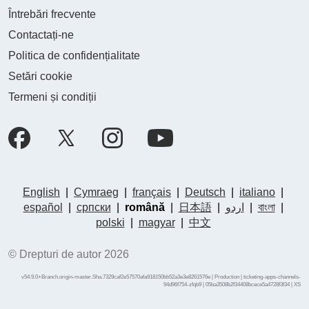
Întrebări frecvente
Contactați-ne
Politica de confidențialitate
Setări cookie
Termeni și condiții
English
|
Cymraeg
|
français
|
Deutsch
|
italiano
|
español
|
српски
|
română
|
日本語
|
اردو
|
বাংলা
|
polski
|
magyar
|
中文
© Drepturi de autor 2026
v54.9.0+Branch.origin-master.Sha.7329caf2e57570afa918150bb52a3e3e8261576e | Production | ticketing-apps-channels-
94d96f754-zfqb9 | 05ba3508b2f34408bcece5a4728f3f34 |
XS