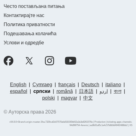
Често постављана питања
Контактирајте нас
Политика приватности
Подешавања колачића
Услови и одредбе
English
|
Cymraeg
|
français
|
Deutsch
|
italiano
|
español
|
српски
|
română
|
日本語
|
اردو
|
বাংলা
|
polski
|
magyar
|
中文
© Ауторска права 2026
v54.9.0+Branch.origin-master.Sha.7329caf2e57570afa918150bb52a3e3e8261576e | Production | ticketing-apps-channels-
94d96f754-4wwns | ea9b91af5c1e4c57b8b9d494f2488bb2 |
XS