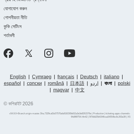
যোগাযোগ করুন
গোপনীয়তা নীতি
কুকি সেটিংস
শর্তাবলী
English
|
Cymraeg
|
français
|
Deutsch
|
italiano
|
español
|
српски
|
română
|
日本語
|
اردو
|
বাংলা
|
polski
|
magyar
|
中文
© কপিরাইট 2026
v54.9.0+Branch.origin-master.Sha.7329caf2e57570afa918150bb52a3e3e8261576e | Production | ticketing-apps-channels-
94d96f754-hfn42 | 5f7b8d25bf194fcea54554bc8c263e39 |
XS