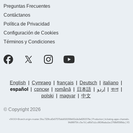
Preguntas Frecuentes
Contáctanos
Política de Privacidad
Configuración de Cookies
Términos y Condiciones
English
|
Cymraeg
|
français
|
Deutsch
|
italiano
|
español
|
српски
|
română
|
日本語
|
اردو
|
বাংলা
|
polski
|
magyar
|
中文
© Copyright 2026
v54.9.0+Branch.origin-master.Sha.7329caf2e57570afa918150bb52a3e3e8261576e | Production | ticketing-apps-channels-
94d96f754-c5w7d | e80d7a1cc8634baba1ec2768bf5589da |
XS