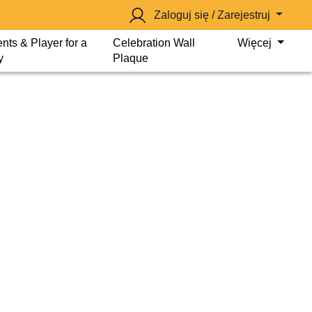
Zaloguj się / Zarejestruj
nts & Player for a
Celebration Wall
Więcej
y
Plaque