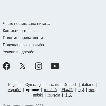
Често постављана питања
Контактирајте нас
Политика приватности
Подешавања колачића
Услови и одредбе
English
|
Cymraeg
|
français
|
Deutsch
|
italiano
|
español
|
српски
|
română
|
日本語
|
اردو
|
বাংলা
|
polski
|
magyar
|
中文
© Ауторска права 2026