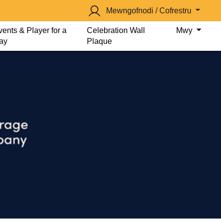
Mewngofnodi / Cofrestru
vents & Player for a
Celebration Wall
Mwy
ay
Plaque