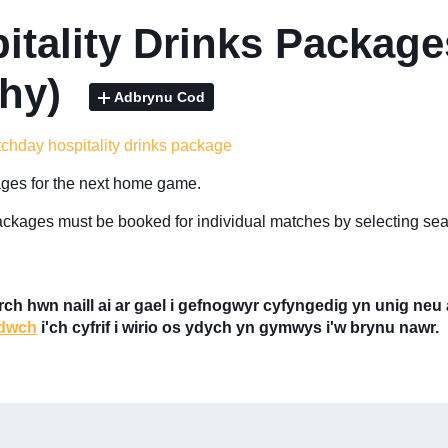
itality Drinks Packag
phy)
Adbrynu Cod
tchday hospitality drinks package
ges for the next home game.
ackages must be booked for individual matches by selecting seat
ch hwn naill ai ar gael i gefnogwyr cyfyngedig yn unig neu
dwch
i'ch cyfrif i wirio os ydych yn gymwys i'w brynu nawr.