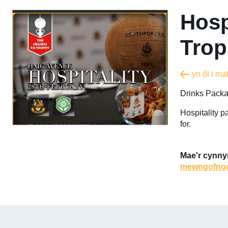
Hosp
Tro
yn ôl i ma
Drinks Packa
Hospitality p
for.
Mae'r cynnyr
mewngofno