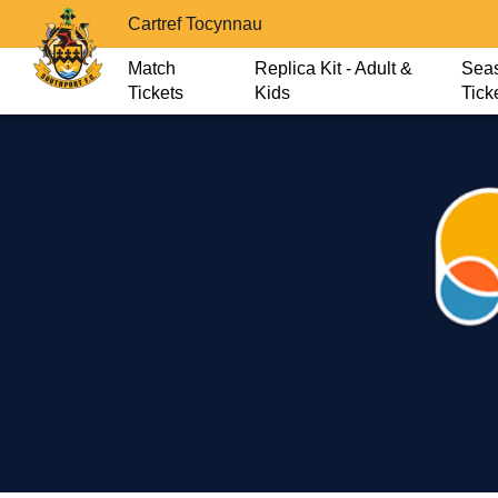
Cartref Tocynnau
Match
Replica Kit - Adult &
Sea
Tickets
Kids
Tick