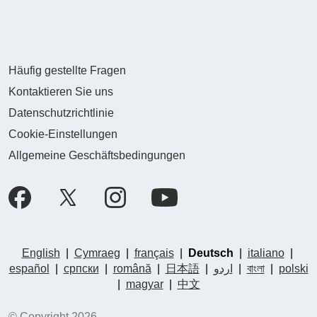
Häufig gestellte Fragen
Kontaktieren Sie uns
Datenschutzrichtlinie
Cookie-Einstellungen
Allgemeine Geschäftsbedingungen
English
|
Cymraeg
|
français
|
Deutsch
|
italiano
|
español
|
српски
|
română
|
日本語
|
اردو
|
বাংলা
|
polski
|
magyar
|
中文
© Copyright 2026