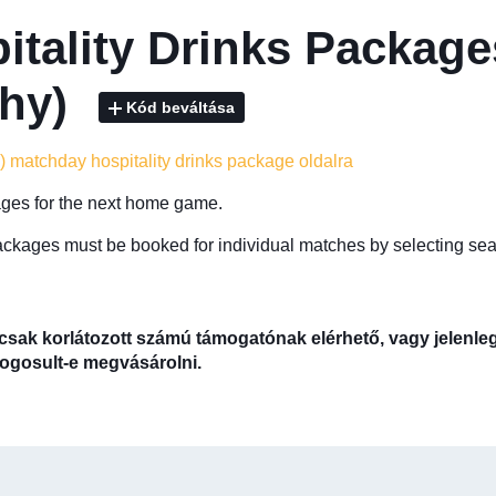
itality Drinks Packag
phy)
Kód beváltása
) matchday hospitality drinks package oldalra
ges for the next home game.
ackages must be booked for individual matches by selecting seat
csak korlátozott számú támogatónak elérhető, vagy jelenle
 jogosult-e megvásárolni.