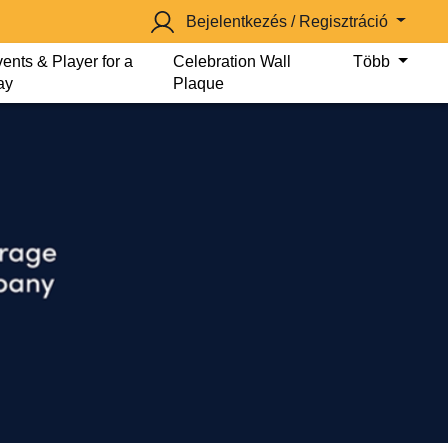
Bejelentkezés / Regisztráció
ents & Player for a
Celebration Wall
Több
ay
Plaque