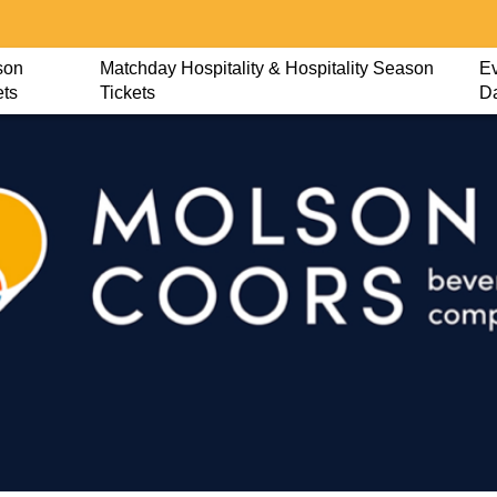
son
Matchday Hospitality & Hospitality Season
Ev
ets
Tickets
D