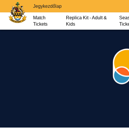
Jegykezdőlap
Match
Replica Kit - Adult &
Sea
Tickets
Kids
Tick