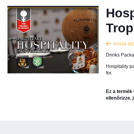
Hosp
Tro
vissza a(z
Drinks Packa
Hospitality p
for.
Ez a termék 
ellenőrizze,