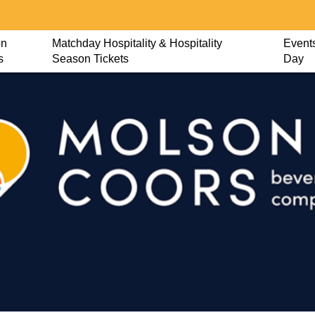
on
Matchday Hospitality & Hospitality
Events
s
Season Tickets
Day