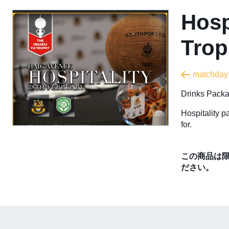
Hosp
Tro
matchday
Drinks Packa
Hospitality p
for.
この商品は
ださい。