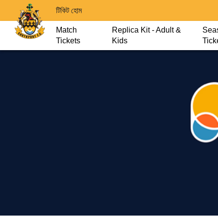
টিকিট হোম
Match
Replica Kit - Adult &
Sea
Tickets
Kids
Tick