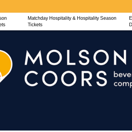
son
Matchday Hospitality & Hospitality Season
E
ets
Tickets
D