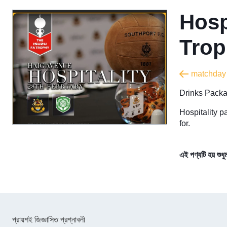
Hosp
Tro
matchday h
Drinks Packa
Hospitality p
for.
এই পণ্যটি হয় শুধ
প্রায়শই জিজ্ঞাসিত প্রশ্নাবলী