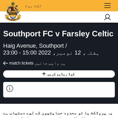
ٹکٹ ہوم
Southport FC v Farsley Celtic
Haig Avenue, Southport /
ہفتہ، 12 نومبر، 2022 15:00 - 23:00
match tickets پر واپس جائیں
کوڈ ریڈیم کریں
یہ پروڈکٹ یا تو محدود حمایتیوں کے لیے دستیاب ہے