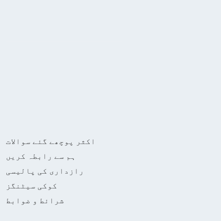
اکثر پوچھے گئے سوالات
ہم سے رابطہ کریں
رازداری کی پالیسی
کوکی سیٹنگز
شرائط و ضوابط