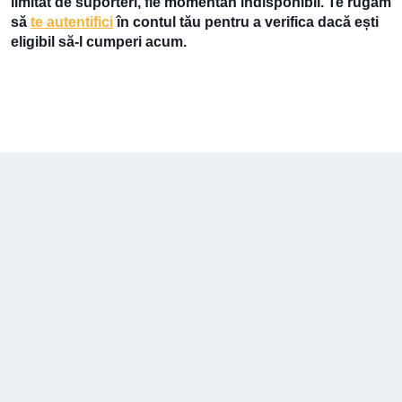
limitat de suporteri, fie momentan indisponibil. Te rugăm
să
te autentifici
în contul tău pentru a verifica dacă ești
eligibil să-l cumperi acum.