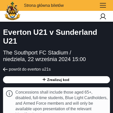
Strona główna biletów
Everton U21 v Sunderland
U21
The Southport FC Stadium /
niedziela, 22 września 2024 15:00
powrót do everton u21s
Zrealizuj kod
Concessions shall include those aged 65+,
disabled, full-time students, Blue Light Cardholders,
and Armed Force members and will only be
available upon presentation of the relevant