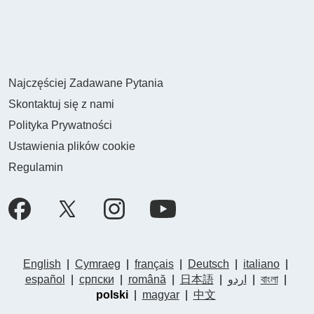
Najczęściej Zadawane Pytania
Skontaktuj się z nami
Polityka Prywatności
Ustawienia plików cookie
Regulamin
English
|
Cymraeg
|
français
|
Deutsch
|
italiano
|
español
|
српски
|
română
|
日本語
|
اردو
|
বাংলা
|
polski
|
magyar
|
中文