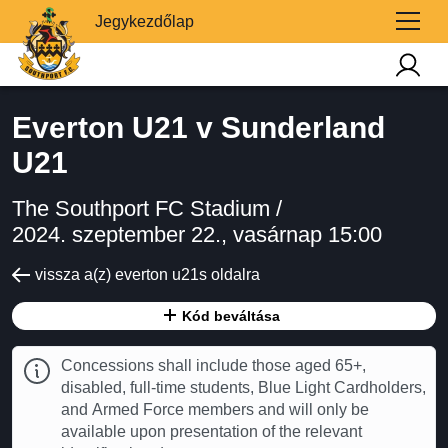
Jegykezdőlap
Everton U21 v Sunderland
U21
The Southport FC Stadium /
2024. szeptember 22., vasárnap 15:00
vissza a(z) everton u21s oldalra
Kód beváltása
Concessions shall include those aged 65+,
disabled, full-time students, Blue Light Cardholders,
and Armed Force members and will only be
available upon presentation of the relevant