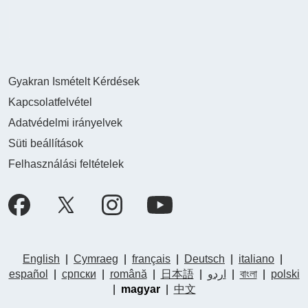
Gyakran Ismételt Kérdések
Kapcsolatfelvétel
Adatvédelmi irányelvek
Süti beállítások
Felhasználási feltételek
English
|
Cymraeg
|
français
|
Deutsch
|
italiano
|
español
|
српски
|
română
|
日本語
|
اردو
|
বাংলা
|
polski
|
magyar
|
中文