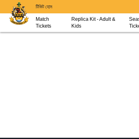
টিকিট হোম
Match
Replica Kit - Adult &
Sea
Tickets
Kids
Tick