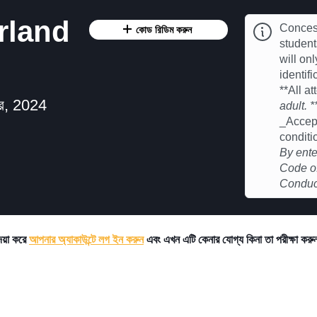
rland
Concess
কোড রিডিম করুন
studen
will on
identif
**All a
্বর, 2024
adult. *
_Accept
conditi
By ente
Code of
Conduct
দয়া করে
আপনার অ্যাকাউন্টে লগ ইন করুন
এবং এখন এটি কেনার যোগ্য কিনা তা পরীক্ষা কর