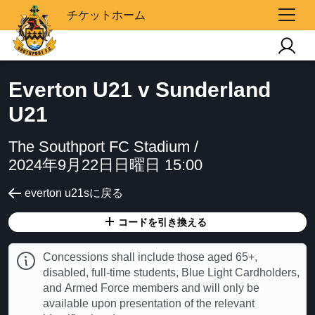
チケットホーム
Everton U21 v Sunderland
U21
The Southport FC Stadium /
2024年9月22日日曜日 15:00
everton u21sに戻る
コードを引き換える
Concessions shall include those aged 65+,
disabled, full-time students, Blue Light Cardholders,
and Armed Force members and will only be
available upon presentation of the relevant