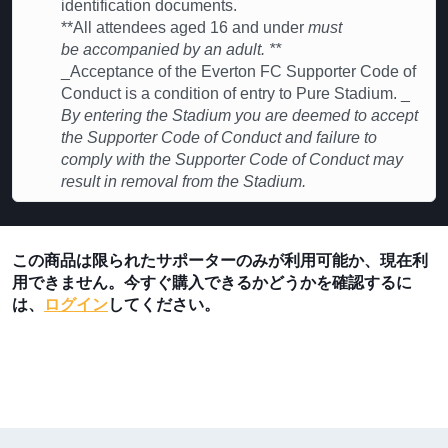
identification documents.
**All attendees aged 16 and under
must
be accompanied by an adult. **
_Acceptance of the Everton FC Supporter Code of
Conduct is a condition of entry to Pure Stadium. _
By entering the Stadium you are deemed to accept
the Supporter Code of Conduct and failure to
comply with the Supporter Code of Conduct may
result in removal from the Stadium.
この商品は限られたサポーターのみが利用可能か、現在利
用できません。今すぐ購入できるかどうかを確認するに
は、
ログイン
してください。