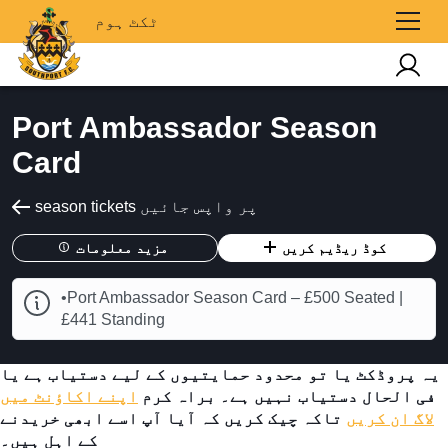
ٹکٹ ہوم
Port Ambassador Season
Card
season tickets پر واپس جائیں
کوڈ ریڈیم کریں
مزید معلومات
•Port Ambassador Season Card – £500 Seated |
£441 Standing
یہ پروڈکٹ یا تو محدود حمایتیوں کے لیے دستیاب ہے یا
فی الحال دستیاب نہیں ہے۔ براہ کرم
اپنے اکاؤنٹ میں
لاگ ان کریں
تاکہ چیک کریں کہ آیا آپ اسے ابھی خریدنے
کے اہل ہیں۔