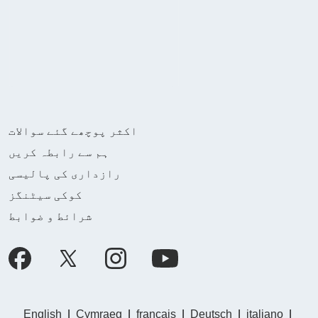
اکثر پوچھے گئے سوالات
ہم سے رابطہ کریں
رازداری کی پالیسی
کوکی سیٹنگز
شرائط و ضوابط
English
|
Cymraeg
|
français
|
Deutsch
|
italiano
|