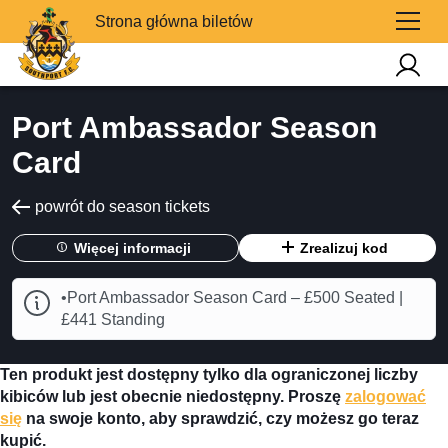
Strona główna biletów
Port Ambassador Season
Card
powrót do season tickets
Więcej informacji
Zrealizuj kod
•Port Ambassador Season Card – £500 Seated |
£441 Standing
Ten produkt jest dostępny tylko dla ograniczonej liczby
kibiców lub jest obecnie niedostępny. Proszę
zalogować
się
na swoje konto, aby sprawdzić, czy możesz go teraz
kupić.