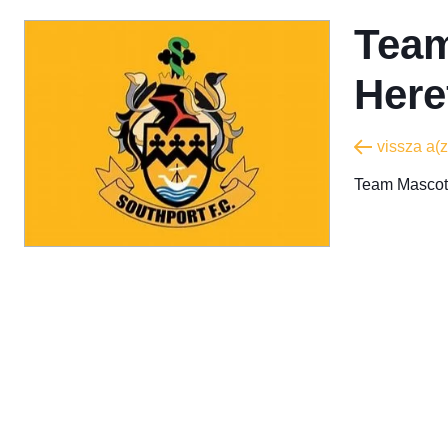
Team
Here
vissza a(
Team Mascot 