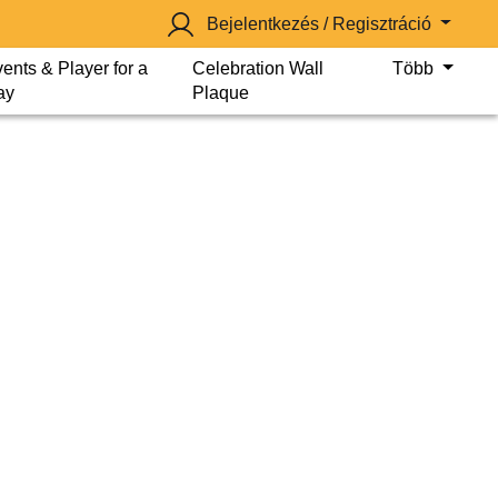
Bejelentkezés / Regisztráció
ents & Player for a
Celebration Wall
Több
ay
Plaque