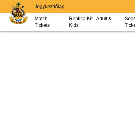
Jegykezdőlap
Match
Replica Kit - Adult &
Sea
Tickets
Kids
Tick