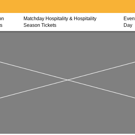
on
Matchday Hospitality & Hospitality
Event
ts
Season Tickets
Day