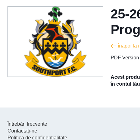
25-2
Pro
înapoi la
PDF Version
Acest produs
în contul tău
Întrebări frecvente
Contactați-ne
Politica de confidențialitate