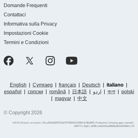
Domande Frequenti
Contattaci
Informativa sulla Privacy
Impostazioni Cookie
Termini e Condizioni
English
|
Cymraeg
|
français
|
Deutsch
|
italiano
|
español
|
српски
|
română
|
日本語
|
اردو
|
বাংলা
|
polski
|
magyar
|
中文
© Copyright 2026
v54.9.5+Branch.-no-branch-.Sha.a581bb805675fa079748203117b9fdc4c0fbd893 | Production | ticketing-apps-channels-
c8f9777c-9lqf2 | a038fc1a632441ed9683bd8242834684 |
XS