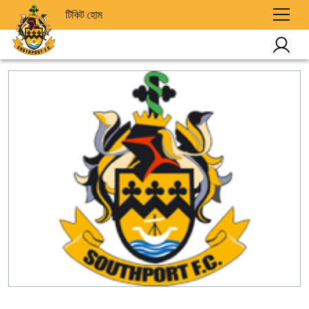
টিকিট হোম