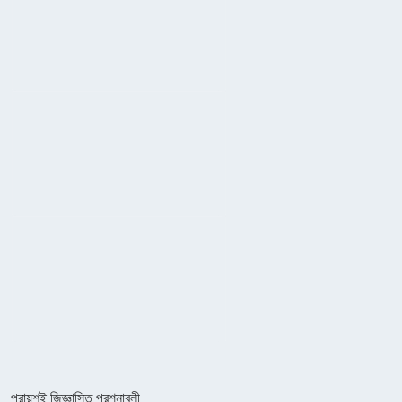
প্রায়শই জিজ্ঞাসিত প্রশ্নাবলী