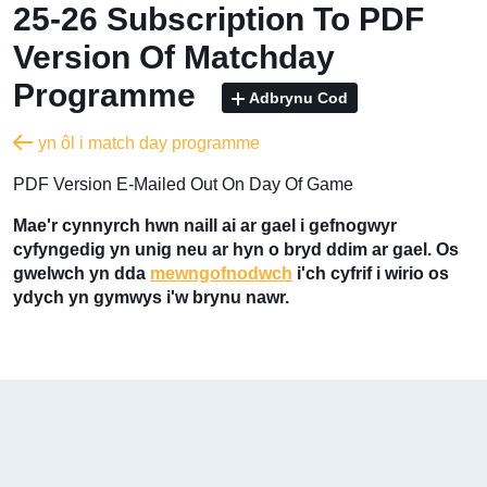
25-26 Subscription To PDF
Version Of Matchday
Programme
Adbrynu Cod
yn ôl i match day programme
PDF Version E-Mailed Out On Day Of Game
Mae'r cynnyrch hwn naill ai ar gael i gefnogwyr
cyfyngedig yn unig neu ar hyn o bryd ddim ar gael. Os
gwelwch yn dda
mewngofnodwch
i'ch cyfrif i wirio os
ydych yn gymwys i'w brynu nawr.