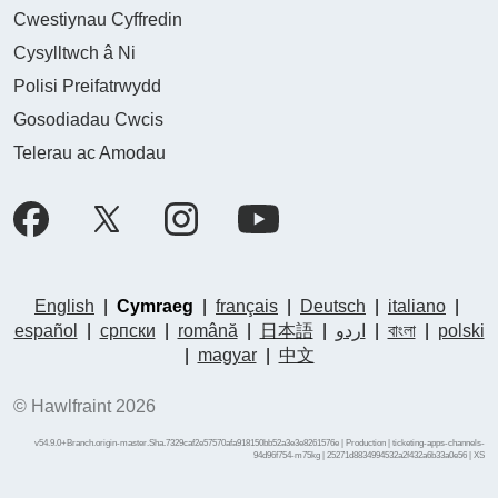
Cwestiynau Cyffredin
Cysylltwch â Ni
Polisi Preifatrwydd
Gosodiadau Cwcis
Telerau ac Amodau
English
|
Cymraeg
|
français
|
Deutsch
|
italiano
|
español
|
српски
|
română
|
日本語
|
اردو
|
বাংলা
|
polski
|
magyar
|
中文
© Hawlfraint 2026
v54.9.0+Branch.origin-master.Sha.7329caf2e57570afa918150bb52a3e3e8261576e | Production | ticketing-apps-channels-
94d96f754-m75kg | 25271d8834994532a2f432a6b33a0e56 |
XS