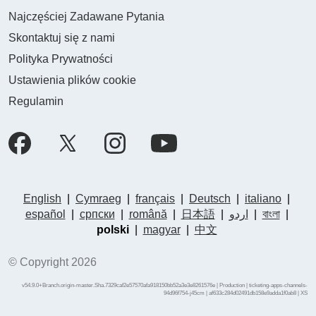
Najczęściej Zadawane Pytania
Skontaktuj się z nami
Polityka Prywatności
Ustawienia plików cookie
Regulamin
English
|
Cymraeg
|
français
|
Deutsch
|
italiano
|
español
|
српски
|
română
|
日本語
|
اردو
|
বাংলা
|
polski
|
magyar
|
中文
© Copyright 2026
v54.9.0+Branch.origin-master.Sha.7329caf2e57570afa918150bb52a3e3e8261576e | Production | ticketing-apps-channels-
94d96f754-j45cm | af633c284d02491db158e9adda1f0ab8 |
XS