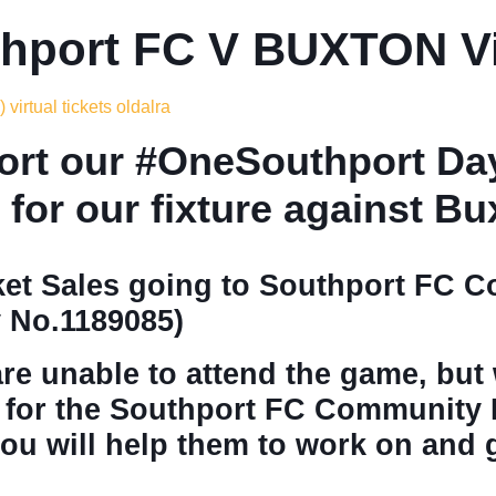
hport FC V BUXTON Vi
 virtual tickets oldalra
rt our #OneSouthport Day
t for our fixture against B
cket Sales going to Southport FC 
y No.1189085)
are unable to attend the game, but 
g for the Southport FC Community 
you will help them to work on and 