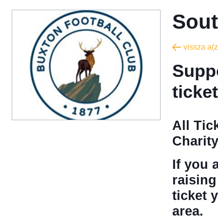
Sout
vissza a(z)
Suppo
ticke
All Ti
Charit
If you 
raisin
ticket 
area.