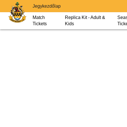
Jegykezdőlap
Match
Replica Kit - Adult &
Sea
Tickets
Kids
Tick