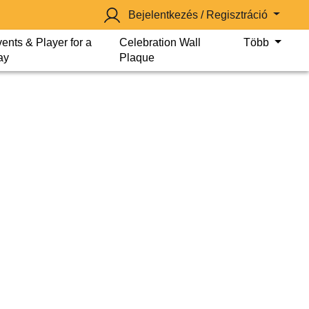
Bejelentkezés / Regisztráció
ents & Player for a
Celebration Wall
Több
ay
Plaque