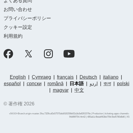
よくある質問
お問い合わせ
プライバシーポリシー
クッキー設定
利用規約
English
|
Cymraeg
|
français
|
Deutsch
|
italiano
|
español
|
српски
|
română
|
日本語
|
اردو
|
বাংলা
|
polski
|
magyar
|
中文
© 著作権 2026
v54.9.0+Branch.origin-master.Sha.7329caf2e57570afa918150bb52a3e3e8261576e | Production | ticketing-apps-channels-
94d96f754-hfn42 | 485ab1c9bdaf463bb759c5bd5780d8d6 |
XS