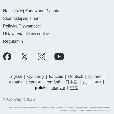
Najczęściej Zadawane Pytania
Skontaktuj się z nami
Polityka Prywatności
Ustawienia plików cookie
Regulamin
English
|
Cymraeg
|
français
|
Deutsch
|
italiano
|
español
|
српски
|
română
|
日本語
|
اردو
|
বাংলা
|
polski
|
magyar
|
中文
© Copyright 2026
v54.9.0+Branch.origin-master.Sha.7329caf2e57570afa918150bb52a3e3e8261576e | Production | ticketing-apps-channels-
94d96f754-bdthf | c8383500271d46618cefbd0863feba65 |
XS