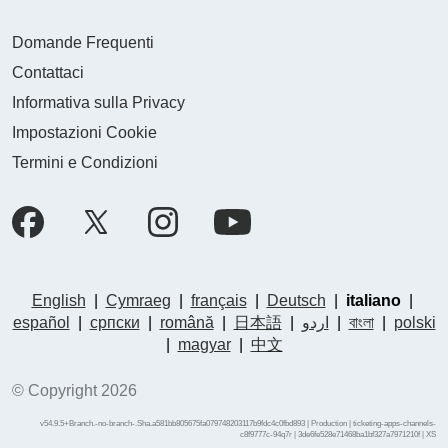
Domande Frequenti
Contattaci
Informativa sulla Privacy
Impostazioni Cookie
Termini e Condizioni
English
|
Cymraeg
|
français
|
Deutsch
|
italiano
|
español
|
српски
|
română
|
日本語
|
اردو
|
বাংলা
|
polski
|
magyar
|
中文
© Copyright 2026
v54.9.5+Branch.-no-branch-.Sha.a581bb805675fa079748203117b9fdc4c0fbd893 | Production | ticketing-apps-channels-
c8f9777c-94q7r | 3de6fe528e71468ba1bf327a7971210f |
XS