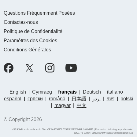
Questions Fréquemment Posées
Contactez-nous
Politique de Confidentialité
Paramètres des Cookies
Conditions Générales
English
|
Cymraeg
|
français
|
Deutsch
|
italiano
|
español
|
српски
|
română
|
日本語
|
اردو
|
বাংলা
|
polski
|
magyar
|
中文
© Copyright 2026
v54.9.5+Branch.-no-branch-.Sha.a581bb805675fa079748203117b9fdc4c0fbd893 | Production | ticketing-apps-channels-
c8f9777c-879xh | 26fc18e2459f4c3b8a7f24fbea6d2785 |
XS