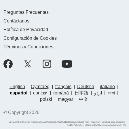
Preguntas Frecuentes
Contáctanos
Política de Privacidad
Configuración de Cookies
Términos y Condiciones
English
|
Cymraeg
|
français
|
Deutsch
|
italiano
|
español
|
српски
|
română
|
日本語
|
اردو
|
বাংলা
|
polski
|
magyar
|
中文
© Copyright 2026
v54.9.0+Branch.origin-master.Sha.7329caf2e57570afa918150bb52a3e3e8261576e | Production | ticketing-apps-channels-
94d96f754-7kfvq | 54423c5018e94ab794a1aa1aa512e3df |
XS