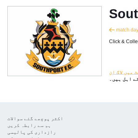
Sout
​Click & Col
 میں لاگ ان
ے اہل ہیں۔
اکثر پوچھے گئے سوالات
ہم سے رابطہ کریں
رازداری کی پالیسی