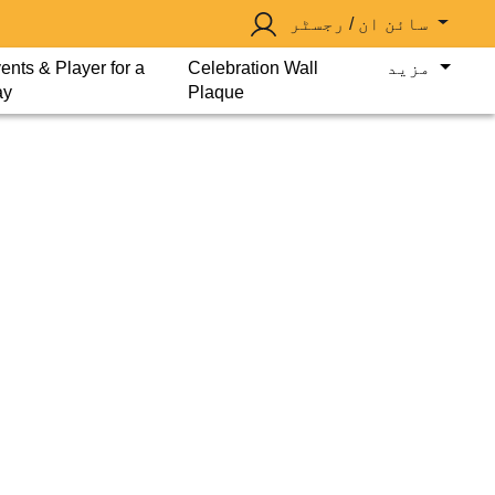
سائن ان / رجسٹر
مزید
Celebration Wall
ents & Player for a
ay
Plaque