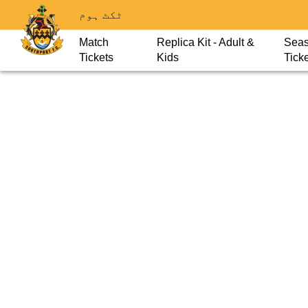
ٹکٹ ہوم
Match
Replica Kit - Adult &
Sea
Tickets
Kids
Tick