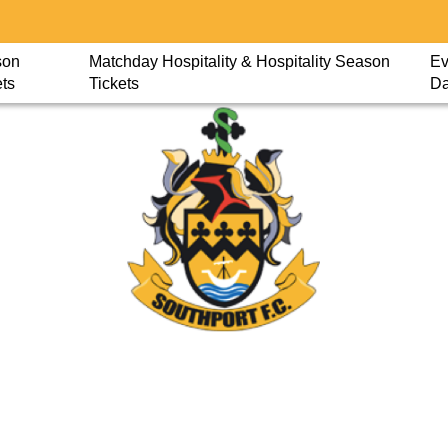
son
Matchday Hospitality & Hospitality Season
Ev
ets
Tickets
D