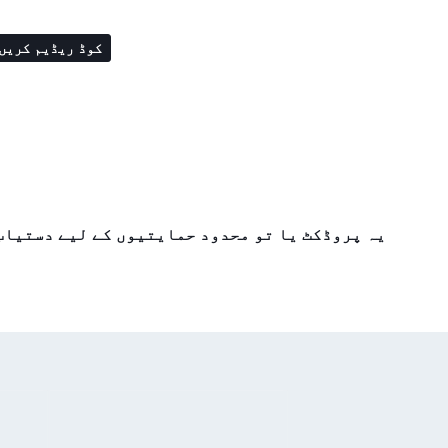
کوڈ ریڈیم کریں
یہ پروڈکٹ یا تو محدود حمایتیوں کے لیے دستیاب