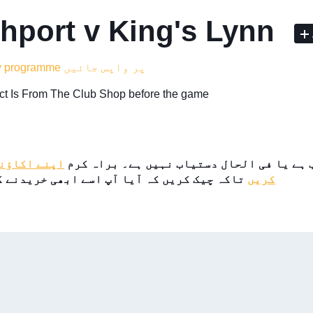
hport v King's Lynn
match day programme پر واپس جائیں
lect Is From The Club Shop before the game
 ہے یا فی الحال دستیاب نہیں ہے۔ براہ کرم
اپنے اکاؤنٹ
کریں
تاکہ چیک کریں کہ آیا آپ اسے ابھی خریدنے ک