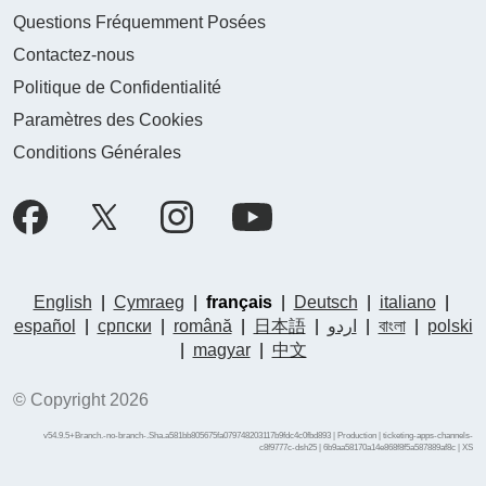
Questions Fréquemment Posées
Contactez-nous
Politique de Confidentialité
Paramètres des Cookies
Conditions Générales
English
|
Cymraeg
|
français
|
Deutsch
|
italiano
|
español
|
српски
|
română
|
日本語
|
اردو
|
বাংলা
|
polski
|
magyar
|
中文
© Copyright 2026
v54.9.5+Branch.-no-branch-.Sha.a581bb805675fa079748203117b9fdc4c0fbd893 | Production | ticketing-apps-channels-
c8f9777c-dsh25 | 6b9aa58170a14e868f8f5a587889af8c |
XS