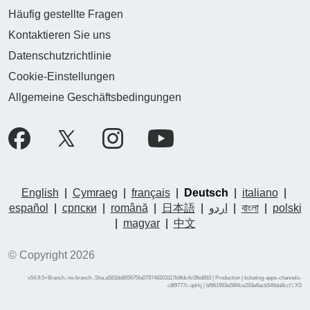
Häufig gestellte Fragen
Kontaktieren Sie uns
Datenschutzrichtlinie
Cookie-Einstellungen
Allgemeine Geschäftsbedingungen
English
|
Cymraeg
|
français
|
Deutsch
|
italiano
|
español
|
српски
|
română
|
日本語
|
اردو
|
বাংলা
|
polski
|
magyar
|
中文
© Copyright 2026
v54.9.5+Branch.-no-branch-.Sha.a581bb805675fa079748203117b9fdc4c0fbd893 | Production | ticketing-apps-channels-
c8f9777c-qdrkj | bf961993e56f4ce293e6acb549da8ccf |
XS