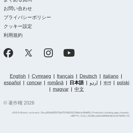
お問い合わせ
プライバシーポリシー
クッキー設定
利用規約
English
|
Cymraeg
|
français
|
Deutsch
|
italiano
|
español
|
српски
|
română
|
日本語
|
اردو
|
বাংলা
|
polski
|
magyar
|
中文
© 著作権 2026
v54.9.5+Branch.-no-branch-.Sha.a581bb805675fa079748203117b9fdc4c0fbd893 | Production | ticketing-apps-channels-
c8f9777c-7w7jx | 32169ccbd4cb49f384c86c5ce575f449 |
XS