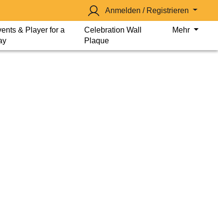
Anmelden / Registrieren
ents & Player for a
Celebration Wall
Mehr
ay
Plaque