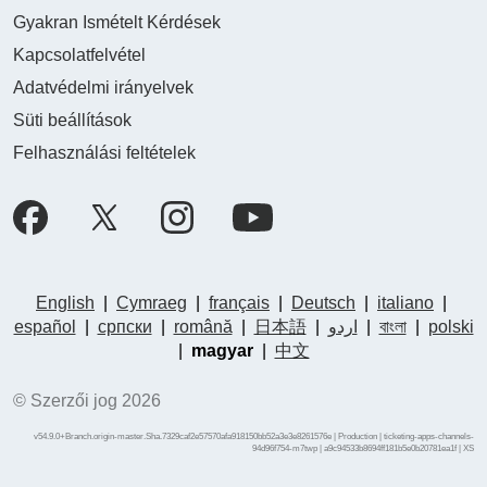
Gyakran Ismételt Kérdések
Kapcsolatfelvétel
Adatvédelmi irányelvek
Süti beállítások
Felhasználási feltételek
English
|
Cymraeg
|
français
|
Deutsch
|
italiano
|
español
|
српски
|
română
|
日本語
|
اردو
|
বাংলা
|
polski
|
magyar
|
中文
© Szerzői jog 2026
v54.9.0+Branch.origin-master.Sha.7329caf2e57570afa918150bb52a3e3e8261576e | Production | ticketing-apps-channels-
94d96f754-m7twp | a9c94533b8694ff181b5e0b20781ea1f |
XS