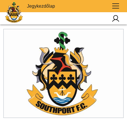
Jegykezdőlap