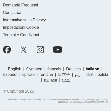
Domande Frequenti
Contattaci
Informativa sulla Privacy
Impostazioni Cookie
Termini e Condizioni
English
|
Cymraeg
|
français
|
Deutsch
|
italiano
|
español
|
српски
|
română
|
日本語
|
اردو
|
বাংলা
|
polski
|
magyar
|
中文
© Copyright 2026
v54.9.0+Branch.origin-master.Sha.7329caf2e57570afa918150bb52a3e3e8261576e | Production | ticketing-apps-channels-
94d96f754-2tsvt | 105ad338ea1c4794a000798bc9491596 |
XS