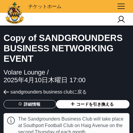
チケットホーム
Copy of SANDGROUNDERS
BUSINESS NETWORKING
EVENT
Volare Lounge /
2025年4月10日木曜日 17:00
sandgrounders business clubに戻る
詳細情報
コードを引き換える
The Sandgrounders Business Club will take place
at Southport Football Club on Haig Avenue on the
second Thursday of each month.