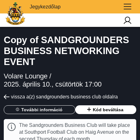
Jegykezdőlap
Copy of SANDGROUNDERS
BUSINESS NETWORKING
EVENT
Volare Lounge /
2025. április 10., csütörtök 17:00
vissza a(z) sandgrounders business club oldalra
További információ
Kód beváltása
The Sandgrounders Business Club will take place
at Southport Football Club on Haig Avenue on the
second Thursday of each month.