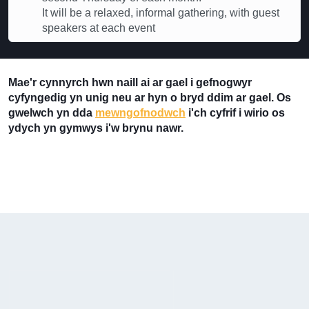
It will be a relaxed, informal gathering, with guest
speakers at each event
Mae'r cynnyrch hwn naill ai ar gael i gefnogwyr
cyfyngedig yn unig neu ar hyn o bryd ddim ar gael. Os
gwelwch yn dda
mewngofnodwch
i'ch cyfrif i wirio os
ydych yn gymwys i'w brynu nawr.