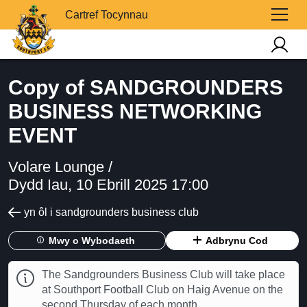
Cartref Tocynnau
Copy of SANDGROUNDERS
BUSINESS NETWORKING
EVENT
Volare Lounge /
Dydd Iau, 10 Ebrill 2025 17:00
yn ôl i sandgrounders business club
Mwy o Wybodaeth
Adbrynu Cod
The Sandgrounders Business Club will take place
at Southport Football Club on Haig Avenue on the
second Thursday of each month.