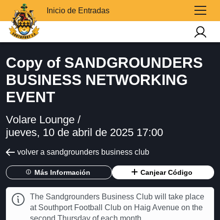
Inicio de Entradas
Copy of SANDGROUNDERS
BUSINESS NETWORKING
EVENT
Volare Lounge /
jueves, 10 de abril de 2025 17:00
volver a sandgrounders business club
Más Información
Canjear Código
The Sandgrounders Business Club will take place
at Southport Football Club on Haig Avenue on the
second Thursday of each month.