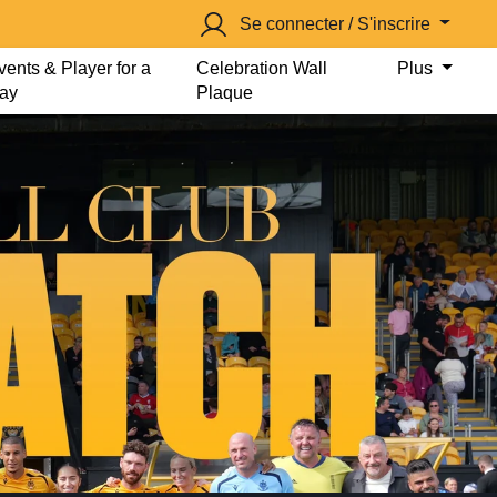
Se connecter / S'inscrire
vents & Player for a
Celebration Wall
Plus
ay
Plaque