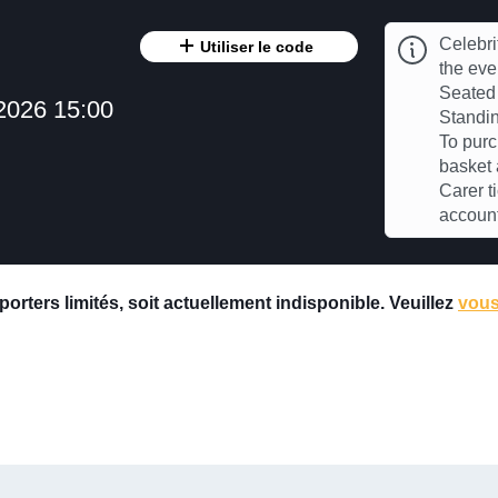
Celebri
Utiliser le code
the eve
Seated 
2026 15:00
Standin
To purc
basket 
Carer t
accoun
rters limités, soit actuellement indisponible. Veuillez
vous