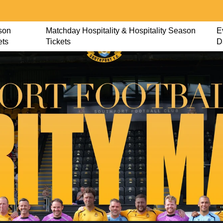
son
Matchday Hospitality & Hospitality Season
E
ets
Tickets
D