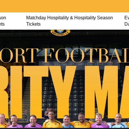
son
Matchday Hospitality & Hospitality Season
Ev
ets
Tickets
D