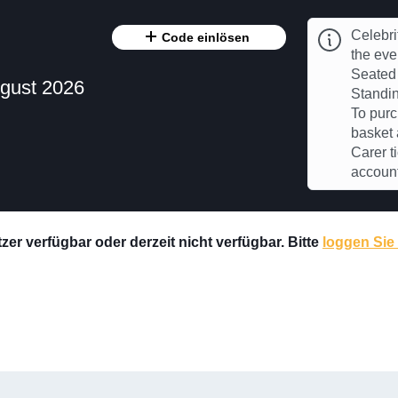
Celebri
Code einlösen
the eve
Seated 
gust 2026
Standin
To purc
basket 
Carer t
accoun
er verfügbar oder derzeit nicht verfügbar. Bitte
loggen Sie